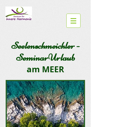
Seelenschmeichler -
SeminarUrlaub
am MEER