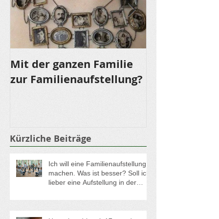
Mit der ganzen Familie
LOMI LOMI NU
zur Familienaufstellung?
für die Sinne
Kürzliche Beiträge
Ich will eine Familienaufstellung
machen. Was ist besser? Soll ich
lieber eine Aufstellung in der
Gruppe oder eine