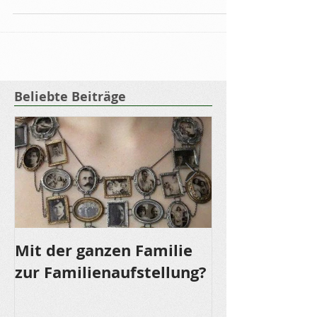
Zeitabschnitte in unserem Leben. Wochen und
Tage,...
Beliebte Beiträge
Mit der ganzen Familie
LOMI LOMI NU
zur Familienaufstellung?
für die Sinne