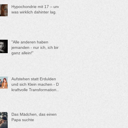
oder eine Einzelaufstellung
Hypochondrie mit 17 – und
buchen?
was wirklich dahinter lag.
"Alle anderen haben
jemanden - nur ich, ich bin
ganz allein!"
Aufstehen statt Erdulden
und sich Klein machen - Die
kraftvolle Transformation
von Anna
Das Mädchen, das einen
Papa suchte