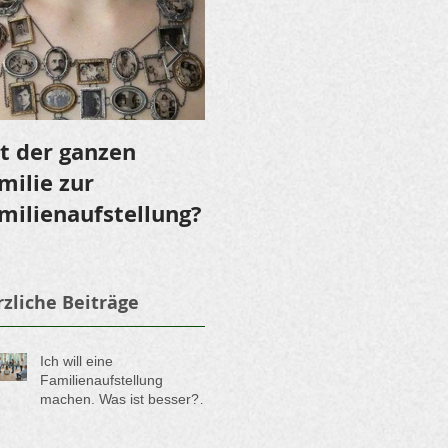
t der ganzen
LOMI LOMI NUI - Ein
milie zur
Fest für die Sinne
milienaufstellung?
zliche Beiträge
Ich will eine
Familienaufstellung
machen. Was ist besser?
Soll ich lieber eine
Aufstellung in der Gruppe