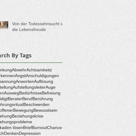
Von der Todessehnsucht in
die Lebensfreude
arch By Tags
enkung
Abwehr
Achtsamkeitz
rkennen
Angst
Anschuldigungen
pannung
Anworten
Auflösung
tellung
Aufstellungsleiter
Auge
en
Ausweg
Bedürfnisse
Befreiung
idigt
Berater
Beruf
Berührung
hrungsritual
Beschwerden
offener
Bewegung
Bewusstsein
iehung
Beziehungskrise
iehungsprobleme
kaden lösen
Brief
Burnout
Chance
ch
Denken
Depression