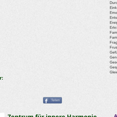
Durc
Eink
Emo
Ent
Erei
Erk
Fami
Fami
Fra
Frus
Gef
Gen
Ges
Ges
Glei
r:
Teilen
Zentrum für innere Harmonie
A