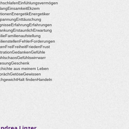
hschlafen
Einfühlungsvermögen
lang
Einsamkeit
Ekzem
tionen
Energetik
Energetiker
spannung
Enttäuschung
gnisse
Erfahrung
Erfahrungen
rankung
Erstaunlich
Erwartung
lie
Familienaufstellung
lienstellen
Fehler
Forderungen
gen
Frei
Freiheit
Frieden
Frust
tration
Gedanken
Gefühle
ühlschaos
Gefühlswirrwarr
esung
Geschenk
chichte aus meinem Leben
präch
Getöse
Gewissen
chgewicht
Halt finden
Handeln
ndrea Linzer