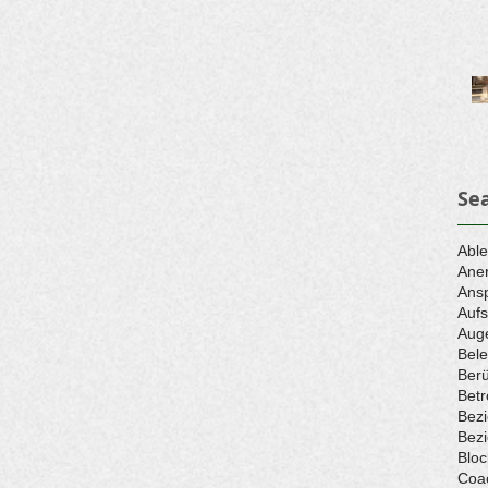
Se
Abl
Ane
Ans
Aufs
Aug
Bele
Berü
Betr
Bez
Bez
Bloc
Coa