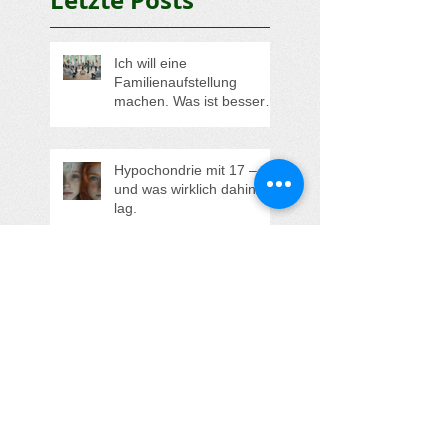
Ich will eine
Familienaufstellung
machen. Was ist besser?
Soll ich lieber eine
Aufstellung in der Gruppe
oder eine
Hypochondrie mit 17 –
Einzelaufstellung buchen?
und was wirklich dahinter
lag.
"Alle anderen haben
jemanden - nur ich, ich bin
ganz allein!"
Aufstehen statt Erdulden
und sich Klein machen -