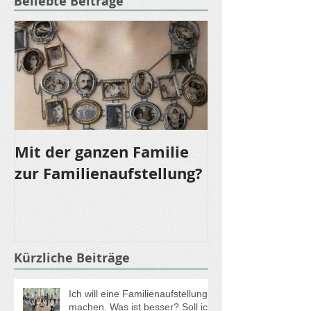
Beliebte Beiträge
Mit der ganzen Familie
LOMI LOMI NU
zur Familienaufstellung?
für die Sinne
Kürzliche Beiträge