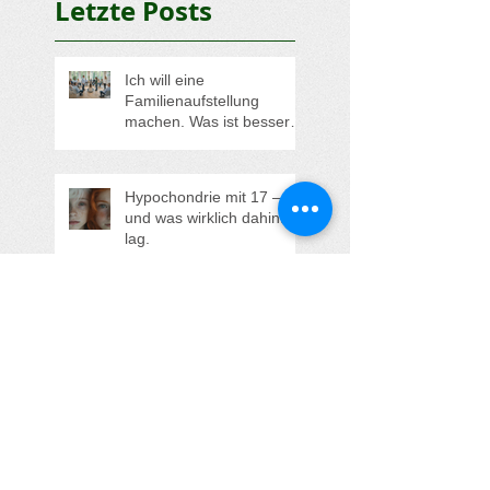
Letzte Posts
Ich will eine
Familienaufstellung
machen. Was ist besser?
Soll ich lieber eine
Aufstellung in der Gruppe
oder eine
Hypochondrie mit 17 –
Einzelaufstellung buchen?
und was wirklich dahinter
lag.
"Alle anderen haben
jemanden - nur ich, ich bin
ganz allein!"
Aufstehen statt Erdulden
und sich Klein machen -