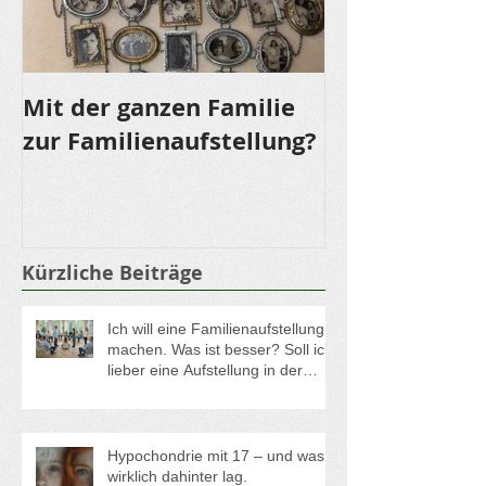
Mit der ganzen Familie
LOMI LOMI NU
zur Familienaufstellung?
für die Sinne
Kürzliche Beiträge
Ich will eine Familienaufstellung
machen. Was ist besser? Soll ich
lieber eine Aufstellung in der
Gruppe oder eine
Einzelaufstellung buchen?