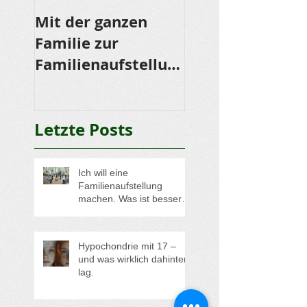
Mit der ganzen
LOMI LOMI NUI 
Familie zur
Ein Fest für die
Familienaufstellung
Sinne
?
Letzte Posts
Ich will eine
Familienaufstellung
machen. Was ist besser?
Soll ich lieber eine
Aufstellung in der Gruppe
oder eine
Hypochondrie mit 17 –
Einzelaufstellung buchen?
und was wirklich dahinter
lag.