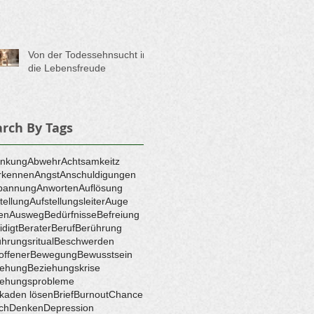
Von der Todessehnsucht in
die Lebensfreude
arch By Tags
enkung
Abwehr
Achtsamkeitz
rkennen
Angst
Anschuldigungen
pannung
Anworten
Auflösung
tellung
Aufstellungsleiter
Auge
en
Ausweg
Bedürfnisse
Befreiung
idigt
Berater
Beruf
Berührung
hrungsritual
Beschwerden
offener
Bewegung
Bewusstsein
iehung
Beziehungskrise
iehungsprobleme
kaden lösen
Brief
Burnout
Chance
ch
Denken
Depression