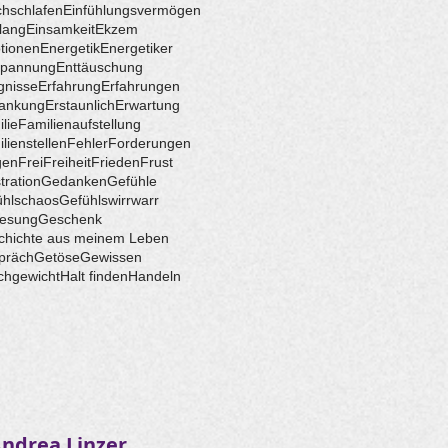
hschlafen
Einfühlungsvermögen
lang
Einsamkeit
Ekzem
tionen
Energetik
Energetiker
spannung
Enttäuschung
gnisse
Erfahrung
Erfahrungen
rankung
Erstaunlich
Erwartung
lie
Familienaufstellung
lienstellen
Fehler
Forderungen
gen
Frei
Freiheit
Frieden
Frust
tration
Gedanken
Gefühle
ühlschaos
Gefühlswirrwarr
esung
Geschenk
chichte aus meinem Leben
präch
Getöse
Gewissen
chgewicht
Halt finden
Handeln
ndrea Linzer