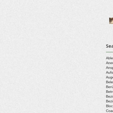
Se
Abl
Ane
Ans
Aufs
Aug
Bele
Berü
Betr
Bez
Bez
Bloc
Coa