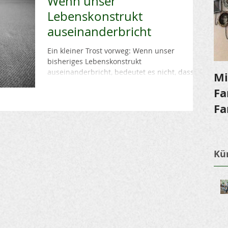
Wenn unser
Lebenskonstrukt
auseinanderbricht
Ein kleiner Trost vorweg: Wenn unser
bisheriges Lebenskonstrukt
auseinanderbricht, bedeutet es nicht, dass
Mi
dies das Ende ist. Es bricht...
Fa
Fa
Kür