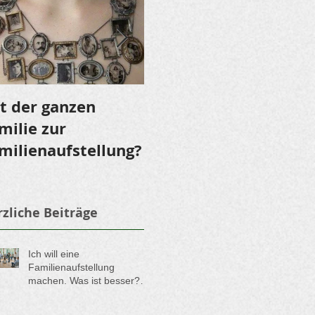
t der ganzen
LOMI LOMI NUI - Ein
milie zur
Fest für die Sinne
milienaufstellung?
zliche Beiträge
Ich will eine
Familienaufstellung
machen. Was ist besser?
Soll ich lieber eine
Aufstellung in der Gruppe