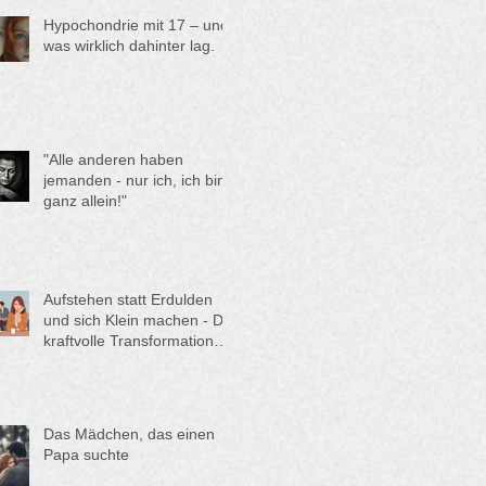
oder eine Einzelaufstellung
Hypochondrie mit 17 – und
buchen?
was wirklich dahinter lag.
"Alle anderen haben
jemanden - nur ich, ich bin
ganz allein!"
Aufstehen statt Erdulden
und sich Klein machen - Die
kraftvolle Transformation
von Anna
Das Mädchen, das einen
Papa suchte