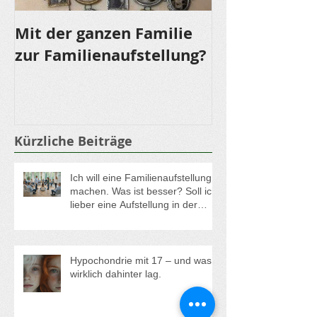
Mit der ganzen Familie
LOMI LOMI NU
zur Familienaufstellung?
für die Sinne
Kürzliche Beiträge
Ich will eine Familienaufstellung
machen. Was ist besser? Soll ich
lieber eine Aufstellung in der
Gruppe oder eine
Einzelaufstellung buchen?
Hypochondrie mit 17 – und was
wirklich dahinter lag.