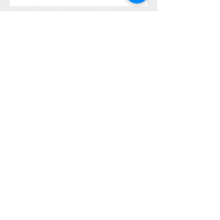
"Alle anderen haben jemanden -
nur ich, ich bin ganz allein!"
Aufstehen statt Erdulden und sich
Klein machen - Die kraftvolle
Transformation von Anna
Das Mädchen, das einen Papa
suchte