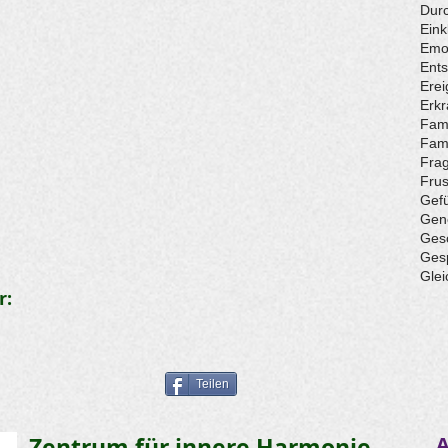
Durc
Eink
Emo
Ent
Erei
Erk
Fami
Fami
Fra
Frus
Gef
Gen
Ges
Ges
Glei
r:
Teilen
Zentrum für innere Harmonie
A