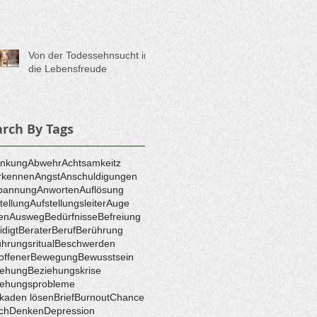
Von der Todessehnsucht in
die Lebensfreude
arch By Tags
enkung
Abwehr
Achtsamkeitz
rkennen
Angst
Anschuldigungen
pannung
Anworten
Auflösung
tellung
Aufstellungsleiter
Auge
en
Ausweg
Bedürfnisse
Befreiung
idigt
Berater
Beruf
Berührung
hrungsritual
Beschwerden
offener
Bewegung
Bewusstsein
iehung
Beziehungskrise
iehungsprobleme
kaden lösen
Brief
Burnout
Chance
ch
Denken
Depression