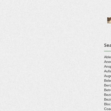
Se
Abl
Ane
Ans
Aufs
Aug
Bele
Berü
Betr
Bez
Bez
Bloc
Coa