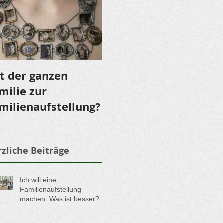
t der ganzen
LOMI LOMI NUI - Ein
milie zur
Fest für die Sinne
milienaufstellung?
zliche Beiträge
Ich will eine
Familienaufstellung
machen. Was ist besser?
Soll ich lieber eine
Aufstellung in der Gruppe