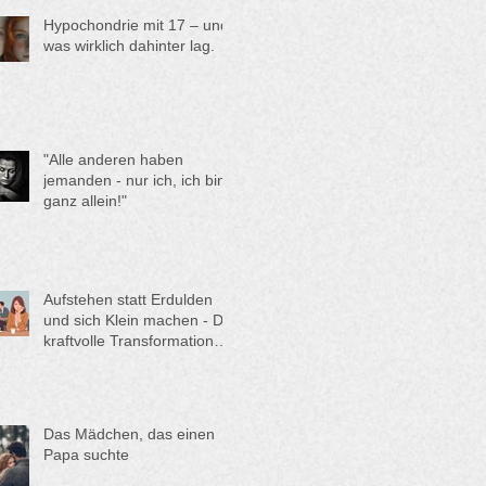
oder eine Einzelaufstellung
Hypochondrie mit 17 – und
buchen?
was wirklich dahinter lag.
"Alle anderen haben
jemanden - nur ich, ich bin
ganz allein!"
Aufstehen statt Erdulden
und sich Klein machen - Die
kraftvolle Transformation
von Anna
Das Mädchen, das einen
Papa suchte