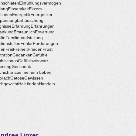
hschlafen
Einfühlungsvermögen
lang
Einsamkeit
Ekzem
tionen
Energetik
Energetiker
spannung
Enttäuschung
gnisse
Erfahrung
Erfahrungen
rankung
Erstaunlich
Erwartung
lie
Familienaufstellung
lienstellen
Fehler
Forderungen
gen
Frei
Freiheit
Frieden
Frust
tration
Gedanken
Gefühle
ühlschaos
Gefühlswirrwarr
esung
Geschenk
chichte aus meinem Leben
präch
Getöse
Gewissen
chgewicht
Halt finden
Handeln
ndrea Linzer